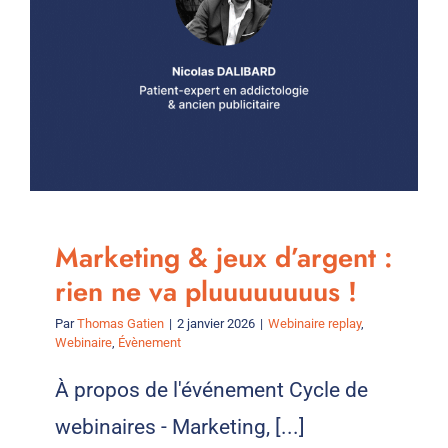
Marketing & jeux d’argent :
rien ne va pluuuuuuuus !
Par
Thomas Gatien
|
2 janvier 2026
|
Webinaire replay
,
Webinaire
,
Évènement
À propos de l'événement Cycle de
webinaires - Marketing, [...]