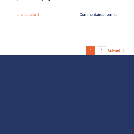
sur
Lire la suite
Commentaires fermés
Marketin
&
addiction
:
Happy
Suivant
1
2
Hour
vs
Dry
January