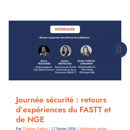
Café
Addicto
#1
–
Mai
2026
Journée sécurité : retours
d’expériences du FASTT et
de NGE
Par
Thomas Gatien
|
17 février 2026
|
Webinaire replay
,