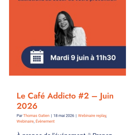
Le Café Addicto #2 – Juin
2026
Par
Thomas Gatien
|
18 mai 2026
|
Webinaire replay
,
Webinaire
,
Évènement