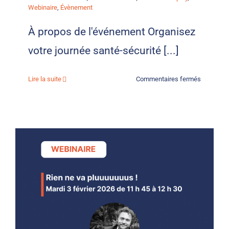
Webinaire
,
Évènement
À propos de l'événement Organisez
votre journée santé-sécurité [...]
sur
Lire la suite
Commentaires fermés
Journée
sécurité
:
retours
d’expérie
du
FASTT
et
de
NGE