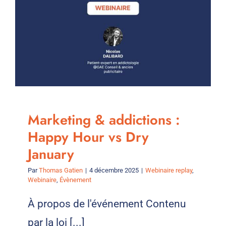
:
un
enjeu
majeur
de
la
santé
mentale
au
travail
Marketing & addictions :
en
2026
Happy Hour vs Dry
January
Par
Thomas Gatien
|
4 décembre 2025
|
Webinaire replay
,
Webinaire
,
Évènement
À propos de l'événement Contenu
par la loi [...]