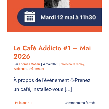
Le Café Addicto #1 – Mai
2026
Par
Thomas Gatien
|
4 mai 2026
|
Webinaire replay
,
Webinaire
,
Évènement
À propos de l'événement ☕Prenez
un café, installez-vous [...]
sur
Lire la suite
Commentaires fermés
Le