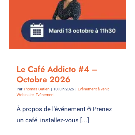
Le Café Addicto #4 –
Octobre 2026
Par
Thomas Gatien
|
10 juin 2026
|
Evènement à venir
,
Webinaire
,
Évènement
À propos de l'événement ☕Prenez
un café, installez-vous [...]