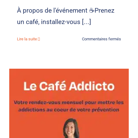
À propos de l'événement ☕Prenez
un café, installez-vous [...]
sur
Lire la suite
Commentaires fermés
Le
Café
Addicto
#3
–
Septembr
2026