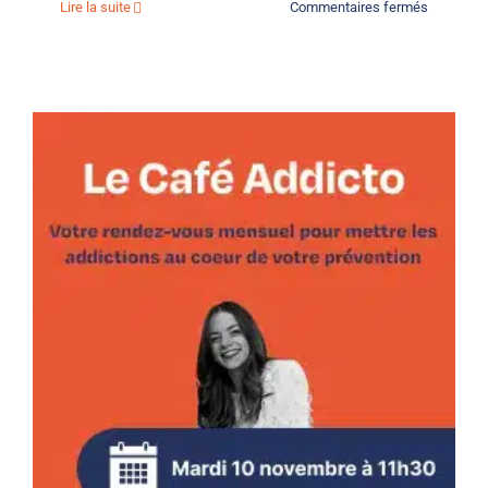
sur
Lire la suite
Commentaires fermés
Le
Café
Addicto
#4
–
Octobre
2026