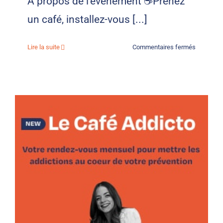
À propos de l'événement ☕Prenez
un café, installez-vous [...]
sur
Lire la suite
Commentaires fermés
Le
Café
Addicto
#2
–
Juin
2026