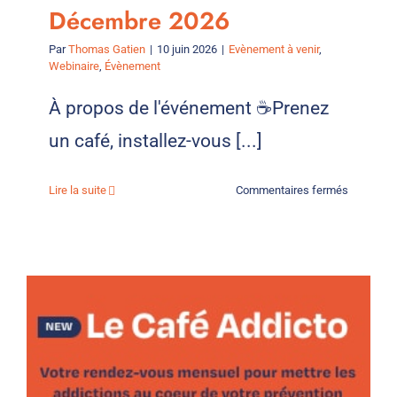
Décembre 2026
Par
Thomas Gatien
|
10 juin 2026
|
Evènement à venir
,
Webinaire
,
Évènement
À propos de l'événement ☕Prenez
un café, installez-vous [...]
sur
Lire la suite
Commentaires fermés
Le
Café
Addicto
#6
–
Décembr
2026