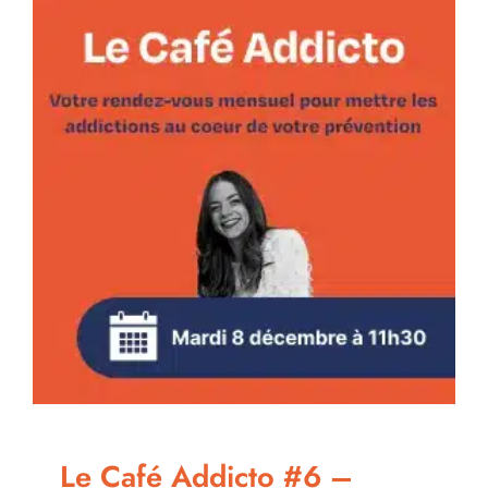
–
Novembr
2026
Le Café Addicto #6 –