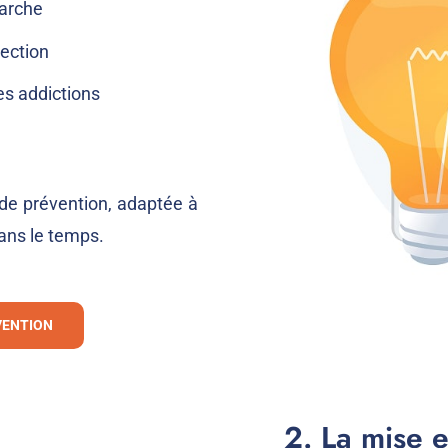
marche
tection
es addictions
 de prévention, adaptée à
dans le temps.
VENTION
2. La mise 