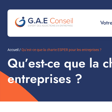
Passer
au
Votr
contenu
Accueil
/
Qu’est-ce que la charte ESPER pour les entreprises ?
Qu’est-ce que la 
entreprises ?