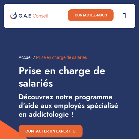
Passer
au
CONTACTEZ-NOUS
Toggl
Navig
contenu
Votre évènement
Nos services
Accueil
/
Prise en charge de salariés
Prise en charge de
Nous connaître
salariés
Ressources
Découvrez notre programme
d'aide aux employés spécialisé
en addictologie !
CONTACTER UN EXPERT